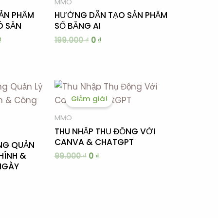
MMO
149.000 ₫.
0 ₫.
ẢN PHẨM
HƯỚNG DẪN TẠO SẢN PHẨM
Ó SẴN
SỐ BẰNG AI
₫
199.000
₫
0
₫
á
Giá
Giá
ện
gốc
hiện
Giảm giá!
là:
tại
99.000 ₫.
là:
MMO
.000 ₫.
0 ₫.
THU NHẬP THỤ ĐỘNG VỚI
CANVA & CHATGPT
NG QUẢN
CHÍNH &
99.000
₫
0
₫
NGÀY