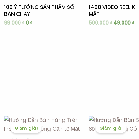
0 ₫.
49
100 Ý TƯỞNG SẢN PHẨM SỐ
1400 VIDEO REEL K
BÁN CHẠY
MẶT
99.000
₫
0
₫
500.000
₫
49.000
₫
Giá
Giá
Giá
gốc
hiện
gốc
Giảm giá!
Giảm giá!
là:
tại
là:
500.000 ₫.
là:
2.500.000