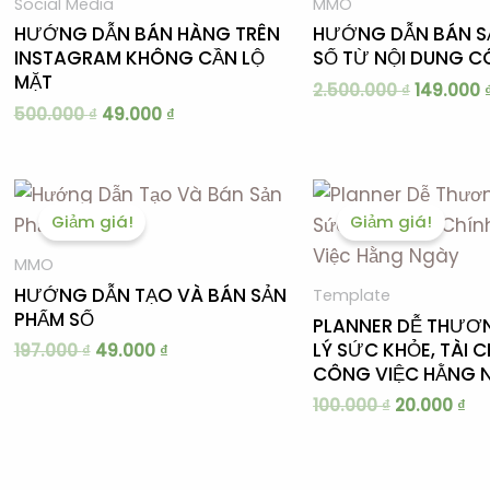
Social Media
MMO
49.000 ₫.
HƯỚNG DẪN BÁN HÀNG TRÊN
HƯỚNG DẪN BÁN S
INSTAGRAM KHÔNG CẦN LỘ
SỐ TỪ NỘI DUNG C
MẶT
2.500.000
₫
149.000
500.000
₫
49.000
₫
Giá
Giá
Giá
Gi
gốc
hiện
gốc
hi
Giảm giá!
Giảm giá!
là:
tại
là:
tại
197.000 ₫.
là:
100.000 ₫.
là:
MMO
49.000 ₫.
20
HƯỚNG DẪN TẠO VÀ BÁN SẢN
Template
PHẨM SỐ
PLANNER DỄ THƯƠ
LÝ SỨC KHỎE, TÀI 
197.000
₫
49.000
₫
CÔNG VIỆC HẰNG 
100.000
₫
20.000
₫