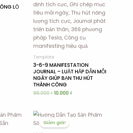
.000 ₫.
10.000 ₫.
HÔNG LỘ
Template
3-6-9 MANIFESTATION
JOURNAL – LUẬT HẤP DẪN MỖI
NGÀY GIÚP BẠN THU HÚT
THÀNH CÔNG
99.000
₫
10.000
₫
Giá
Giá
Giá
hiện
gốc
hiện
Giảm giá!
tại
là:
tại
 ₫.
là:
199.000 ₫.
là: