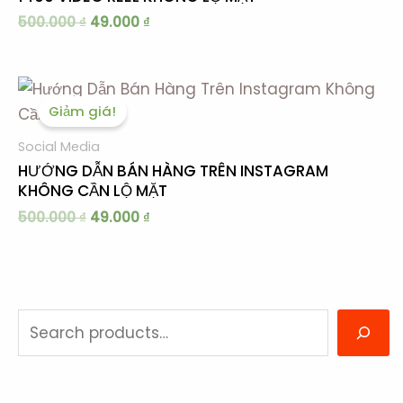
500.000
₫
49.000
₫
Giá
Giá
gốc
hiện
Giảm giá!
là:
tại
500.000 ₫.
là:
Social Media
49.000 ₫.
HƯỚNG DẪN BÁN HÀNG TRÊN INSTAGRAM
KHÔNG CẦN LỘ MẶT
500.000
₫
49.000
₫